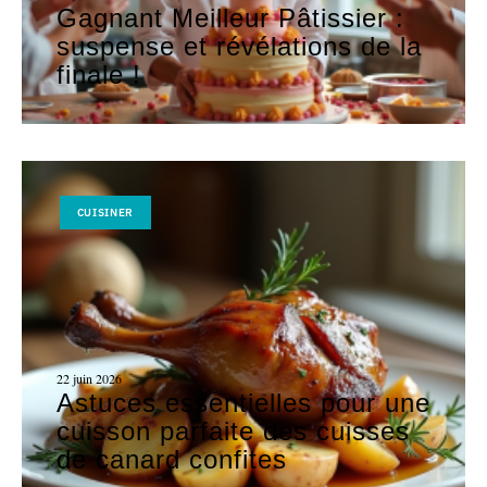
Gagnant Meilleur Pâtissier :
suspense et révélations de la
finale !
CUISINER
22 juin 2026
Astuces essentielles pour une
cuisson parfaite des cuisses
de canard confites