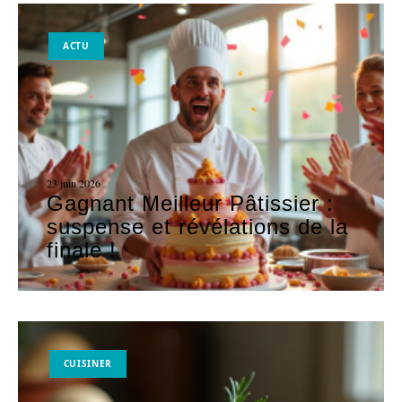
ACTU
23 juin 2026
Gagnant Meilleur Pâtissier :
suspense et révélations de la
finale !
CUISINER