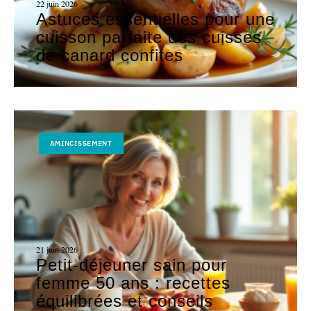
22 juin 2026
Astuces essentielles pour une
cuisson parfaite des cuisses
de canard confites
AMINCISSEMENT
21 juin 2026
Petit-déjeuner sain pour
femme 50 ans : recettes
équilibrées et conseils