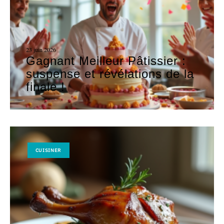
23 juin 2026
Gagnant Meilleur Pâtissier :
suspense et révélations de la
finale !
CUISINER