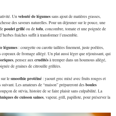
velouté de légumes
ativité. Un
sans ajout de matières grasses,
ichesse des saveurs naturelles. Pour un déjeuner sur le pouce, une
poulet grillé
tofu
 de
ou de
, concombre, tomate et une poignée de
’herbes fraîches suffit à transformer l’ensemble.
de légumes
: courgette ou carotte taillées finement, juste poêlées,
copeaux de fromage allégé. Un plat aussi léger que réjouissant, qui
loriques
crudités
, pensez aux
à tremper dans un houmous allégé,
gnée de graines de citrouille grillées.
smoothie protéiné
 sur le
: yaourt grec mixé avec fruits rouges et
boules
pas suivant. Les amateurs de “maison” prépareront des
upçon de stévia, histoire de se faire plaisir sans culpabilité. La
hniques de cuisson saines
, vapeur, grill, papillote, pour préserver la