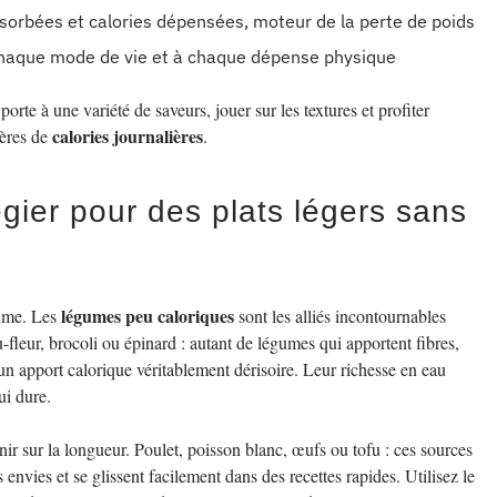
absorbées et calories dépensées, moteur de la perte de poids
haque mode de vie et à chaque dépense physique
a porte à une variété de saveurs, jouer sur les textures et profiter
calories journalières
pères de
.
égier pour des plats légers sans
?
légumes peu caloriques
lume. Les
sont les alliés incontournables
fleur, brocoli ou épinard : autant de légumes qui apportent fibres,
 un apport calorique véritablement dérisoire. Leur richesse en eau
ui dure.
nir sur la longueur. Poulet, poisson blanc, œufs ou tofu : ces sources
 envies et se glissent facilement dans des recettes rapides. Utilisez le