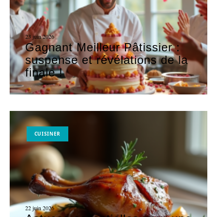
23 juin 2026
Gagnant Meilleur Pâtissier :
suspense et révélations de la
finale !
CUISINER
22 juin 2026