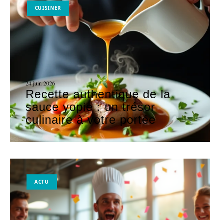
CUISINER
24 juin 2026
Recette authentique de la
sauce yopie : un trésor
culinaire à votre portée
ACTU