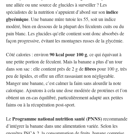
une alliée ou une source de glucides à surveiller ? Les
indice
spécialistes de la nutrition s’appuient d’abord sur son
glycémique
. Une banane mûre tutoie les 55, soit un indice
modéré, bien en dessous de la plupart des féculents cuits ou du
pain blanc. Les glucides qu’elle contient sont donc absorbés de
façon progressive, évitant les montagnes russes de la glycémie.
90 kcal pour 100 g
Côté calories : environ
, ce qui équivaut à
une petite portion de féculent. Mais la banane a plus d’un tour
fibres
dans son sac : elle contient près de 2 g de
pour 100 g, très
peu de lipides, et offre un effet rassasiant non négligeable.
Manger une banane, c’est calmer la faim sans alourdir la note
calorique. Ajoutons à cela une dose modérée de protéines et l’on
obtient un en-cas équilibré, particulièrement adapté aux petites
faims ou à la récupération post-sport.
Programme national nutrition santé (PNNS)
Le
recommande
d’intégrer la banane dans une alimentation variée. Selon les
enquêtes INCA 2, la consommation de fruits, banane comprise,