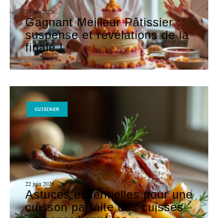
23 juin 2026
Gagnant Meilleur Pâtissier :
suspense et révélations de la
finale !
CUISINER
22 juin 2026
Astuces essentielles pour une
cuisson parfaite des cuisses