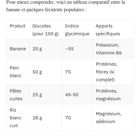
Pour mieux comprendre, voici un tableau comparatif entre la
banane et quelques féculents populaires :
Produit
Glucides
Indice
Apports
(pour 100 g)
glycémique
spécifiques
Potassium,
Banane
20 g
~55
Vitamine B6
Protéines,
Pain
50 g
75
fibres (si
blanc
complet)
Pâtes
Protéines,
25 g
45-50
cuites
magnésium
Riz
Magnésium,
blanc
28 g
70
sélénium
cuit