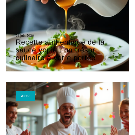
24 juin 2026
Recette authentique de la
sauce yopie : un trésor
culinaire à votre portée
ACTU