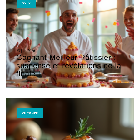
ACTU
23 juin 2026
Gagnant Meilleur Pâtissier :
suspense et révélations de la
finale !
CUISINER