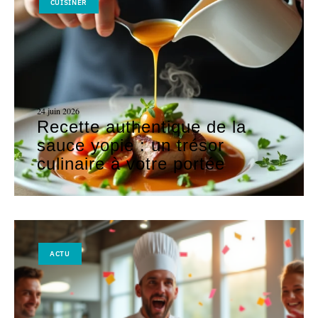
CUISINER
24 juin 2026
Recette authentique de la
sauce yopie : un trésor
culinaire à votre portée
ACTU