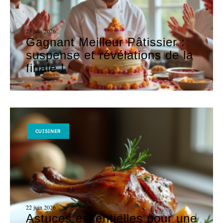
23 juin 2026
Gagnant Meilleur Pâtissier :
suspense et révélations de la
finale !
CUISINER
22 juin 2026
Astuces essentielles pour une