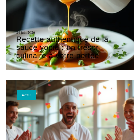
24 juin 2026
Recette authentique de la
sauce yopie : un trésor
culinaire à votre portée
ACTU