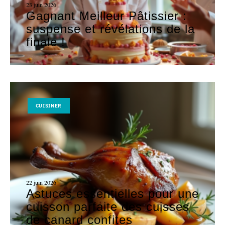
23 juin 2026
Gagnant Meilleur Pâtissier :
suspense et révélations de la
finale !
CUISINER
22 juin 2026
Astuces essentielles pour une
cuisson parfaite des cuisses
de canard confites