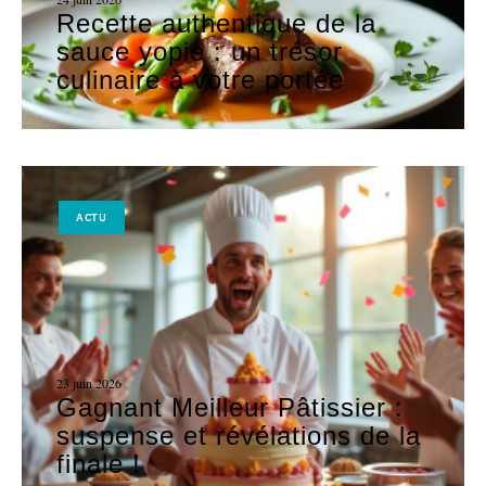
Recette authentique de la
sauce yopie : un trésor
culinaire à votre portée
ACTU
23 juin 2026
Gagnant Meilleur Pâtissier :
suspense et révélations de la
finale !