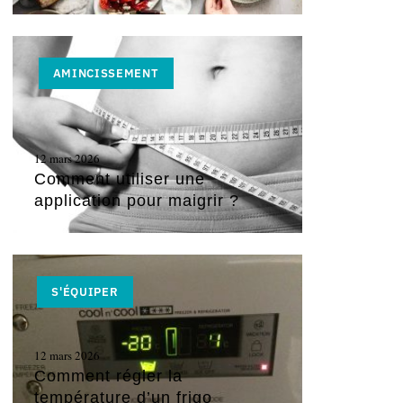
AMINCISSEMENT
12 mars 2026
Comment utiliser une
application pour maigrir ?
S'ÉQUIPER
12 mars 2026
Comment régler la
température d’un frigo