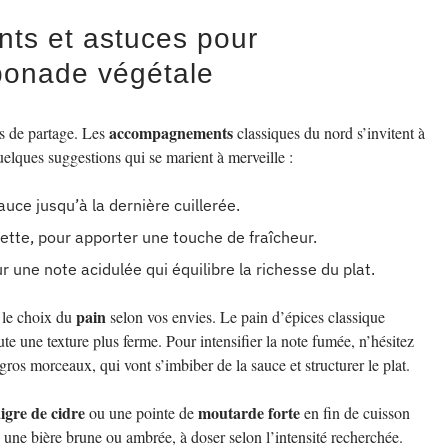
ts et astuces pour
rbonade végétale
accompagnements
es de partage. Les
classiques du nord s’invitent à
 quelques suggestions qui se marient à merveille :
auce jusqu’à la dernière cuillerée.
lette, pour apporter une touche de fraîcheur.
ur une note acidulée qui équilibre la richesse du plat.
pain
z le choix du
selon vos envies. Le pain d’épices classique
e une texture plus ferme. Pour intensifier la note fumée, n’hésitez
gros morceaux, qui vont s’imbiber de la sauce et structurer le plat.
igre de cidre
moutarde forte
ou une pointe de
en fin de cuisson
 une bière brune ou ambrée, à doser selon l’intensité recherchée.