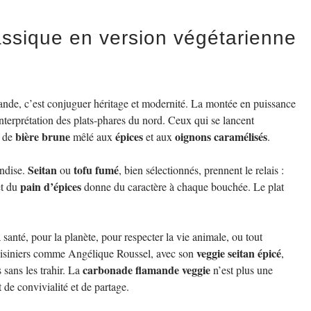
lassique en version végétarienne
ande, c’est conjuguer héritage et modernité. La montée en puissance
nterprétation des plats-phares du nord. Ceux qui se lancent
bière brune
épices
oignons caramélisés
t de
mêlé aux
et aux
.
Seitan
tofu fumé
andise.
ou
, bien sélectionnés, prennent le relais :
pain d’épices
t du
donne du caractère à chaque bouchée. Le plat
a santé, pour la planète, pour respecter la vie animale, ou tout
veggie seitan épicé
cuisiniers comme Angélique Roussel, avec son
,
carbonade flamande veggie
s sans les trahir. La
n’est plus une
t de convivialité et de partage.