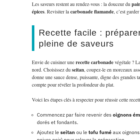
pai
Les saveurs restent au rendez-vous : la douceur du
épices
carbonade flamande
. Revisiter la
, c’est garde
Recette facile : prépar
pleine de saveurs
recette carbonade
Envie de cuisiner une
végétale ? La
seitan
nord. Choisissez du
, coupez-le en morceaux ass
donne une sauce dense, puissante, digne des grandes tab
compte pour révéler la profondeur du plat.
Voici les étapes clés à respecter pour réussir cette recett
Commencez par faire revenir des
oignons ém
dorés et fondants.
Ajoutez le
seitan
ou le
tofu fumé
aux oignons
poivre noir) pour relever la préparation.