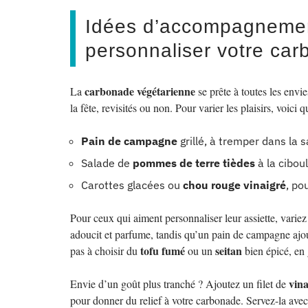
Idées d’accompagnemen
personnaliser votre ca
carbonade végétarienne
La
se prête à toutes les envi
la fête, revisités ou non. Pour varier les plaisirs, voici
Pain de campagne
grillé, à tremper dans la s
Salade de
pommes de terre tièdes
à la cibou
Carottes glacées ou
chou rouge vinaigré
, po
Pour ceux qui aiment personnaliser leur assiette, varie
adoucit et parfume, tandis qu’un pain de campagne ajout
tofu fumé
seitan
pas à choisir du
ou un
bien épicé, en 
vina
Envie d’un goût plus tranché ? Ajoutez un filet de
pour donner du relief à votre carbonade. Servez-la avec