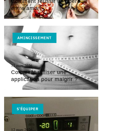
Comment réussir un apéro
entre amis?
AMINCISSEMENT
12 mars 2026
Comment utiliser une
application pour maigrir ?
S'ÉQUIPER
12 mars 2026