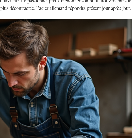
ilisateur. Le passionné, prêt à bichonner son outil, trouvera dans le
n plus décontractée, l’acier allemand répondra présent jour après jour.