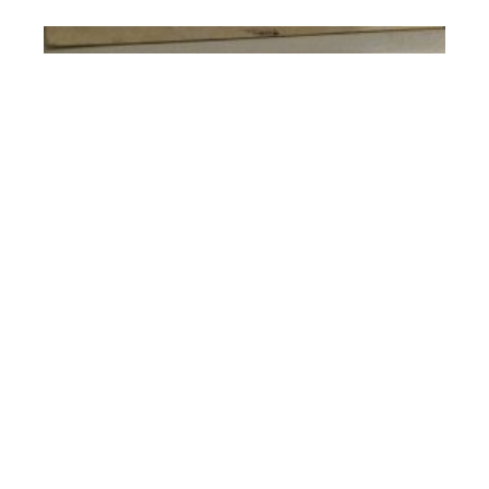
S'ÉQUIPER
12 mars 2026
Comment régler la
température d’un frigo
Samsung ?