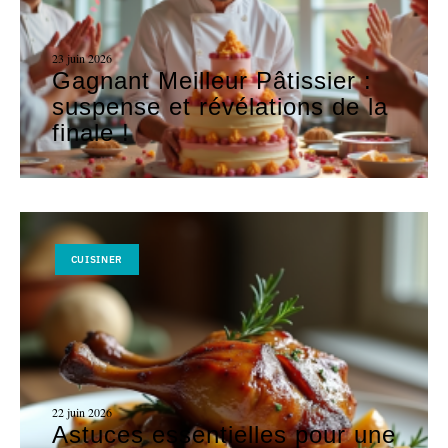
23 juin 2026
Gagnant Meilleur Pâtissier :
suspense et révélations de la
finale !
CUISINER
22 juin 2026
Astuces essentielles pour une