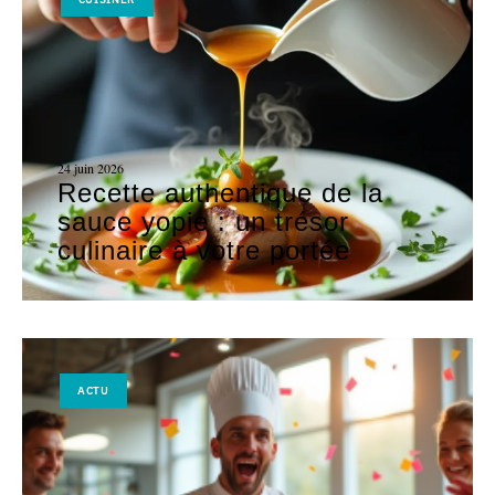
24 juin 2026
Recette authentique de la
sauce yopie : un trésor
culinaire à votre portée
ACTU