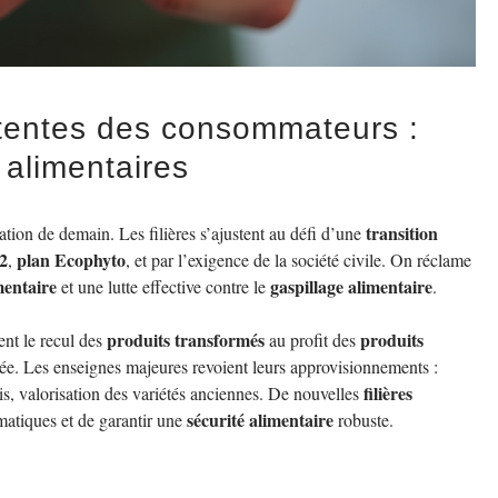
attentes des consommateurs :
 alimentaires
transition
tion de demain. Les filières s’ajustent au défi d’une
 2
plan Ecophyto
,
, et par l’exigence de la société civile. On réclame
mentaire
gaspillage alimentaire
et une lutte effective contre le
.
produits transformés
produits
nt le recul des
au profit des
ée. Les enseignes majeures revoient leurs approvisionnements :
filières
ais, valorisation des variétés anciennes. De nouvelles
sécurité alimentaire
matiques et de garantir une
robuste.