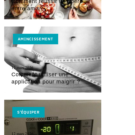
Comment réussir un apéro
entre amis?
AMINCISSEMENT
12 mars 2026
Comment utiliser une
application pour maigrir ?
S'ÉQUIPER
12 mars 2026