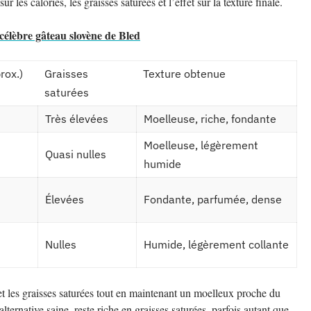
 les calories, les graisses saturées et l’effet sur la texture finale.
célèbre gâteau slovène de Bled
rox.)
Graisses
Texture obtenue
saturées
Très élevées
Moelleuse, riche, fondante
Moelleuse, légèrement
Quasi nulles
humide
Élevées
Fondante, parfumée, dense
Nulles
Humide, légèrement collante
et les graisses saturées tout en maintenant un moelleux proche du
ternative saine, reste riche en graisses saturées, parfois autant que