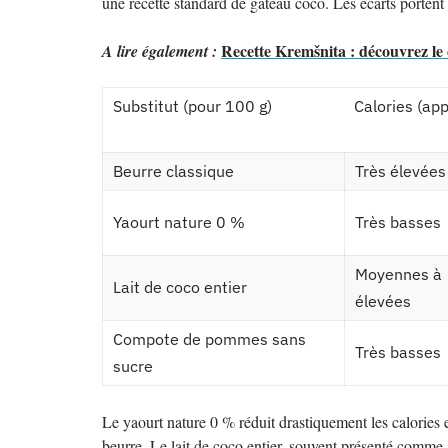
une recette standard de gâteau coco. Les écarts portent sur
Recette Kremšnita : découvrez le 
A lire également :
Substitut (pour 100 g)
Calories (app
Beurre classique
Très élevées
Yaourt nature 0 %
Très basses
Moyennes à
Lait de coco entier
élevées
Compote de pommes sans
Très basses
sucre
Le yaourt nature 0 % réduit drastiquement les calories 
beurre. Le lait de coco entier, souvent présenté comme al