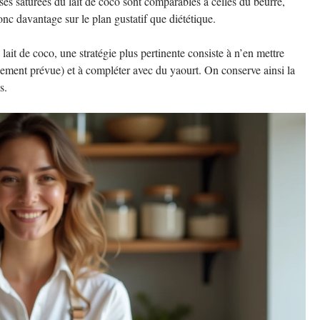
ses saturées du lait de coco sont comparables à celles du beurre,
onc davantage sur le plan gustatif que diététique.
lait de coco, une stratégie plus pertinente consiste à n’en mettre
alement prévue) et à compléter avec du yaourt. On conserve ainsi la
s.