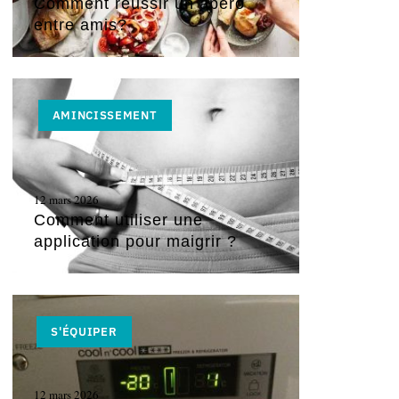
Comment réussir un apéro
entre amis?
AMINCISSEMENT
12 mars 2026
Comment utiliser une
application pour maigrir ?
S'ÉQUIPER
12 mars 2026