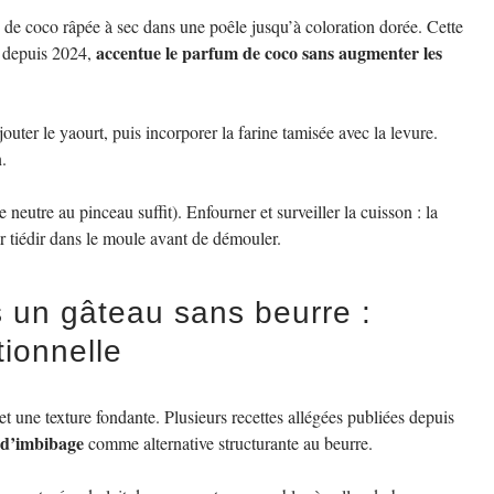
x de coco râpée à sec dans une poêle jusqu’à coloration dorée. Cette
accentue le parfum de coco sans augmenter les
u depuis 2024,
outer le yaourt, puis incorporer la farine tamisée avec la levure.
n.
neutre au pinceau suffit). Enfourner et surveiller la cuisson : la
r tiédir dans le moule avant de démouler.
s un gâteau sans beurre :
tionnelle
t une texture fondante. Plusieurs recettes allégées publiées depuis
p d’imbibage
comme alternative structurante au beurre.