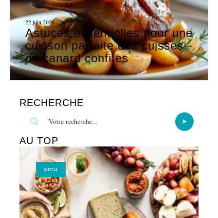
22 juin 2026
Astuces essentielles pour une
cuisson parfaite des cuisses
de canard confites
RECHERCHE
AU TOP
ACTU