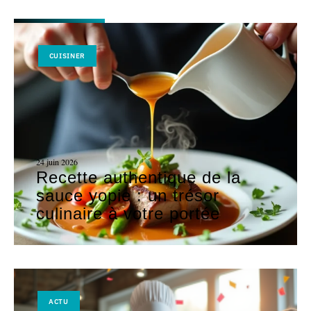
CUISINER
24 juin 2026
Recette authentique de la
sauce yopie : un trésor
culinaire à votre portée
ACTU