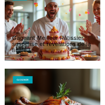
23 juin 2026
Gagnant Meilleur Pâtissier :
suspense et révélations de la
finale !
CUISINER