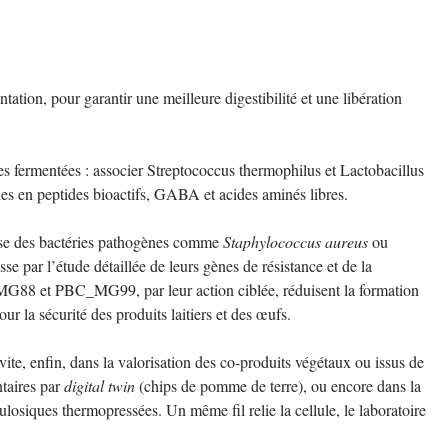
tation, pour garantir une meilleure digestibilité et une libération
es fermentées : associer Streptococcus thermophilus et Lactobacillus
ches en peptides bioactifs, GABA et acides aminés libres.
olyse des bactéries pathogènes comme
Staphylococcus aureus
ou
se par l’étude détaillée de leurs gènes de résistance et de la
G88 et PBC_MG99, par leur action ciblée, réduisent la formation
ur la sécurité des produits laitiers et des œufs.
te, enfin, dans la valorisation des co-produits végétaux ou issus de
ntaires par
digital twin
(chips de pomme de terre), ou encore dans la
losiques thermopressées. Un même fil relie la cellule, le laboratoire