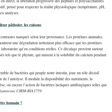
en direct, la libération progressive des peptides et polysaccharides
tif, pensé pour respecter la réalité physiologique (température, pH,
nos analyses.
eur pâtissier, les raisons
s contrastes marqués selon leur provenance. Les protéines animales,
ontrent une dégradation nettement plus efficace que les protéines
 laboratoire qu’en conditions réelles. Ce décalage provient surtout
s tels que le phytate, qui nuisent à la solubilité du calcium pendant
semble de bactéries qui peuple notre intestin, joue un rôle décisif.
ur de l’autolyse. Il module la disponibilité des nutriments, la
 ou encore l’action de bactéries lactiques antifongiques telles que
 rhamnosus CIRM-BIA1759
.
'être humain ?