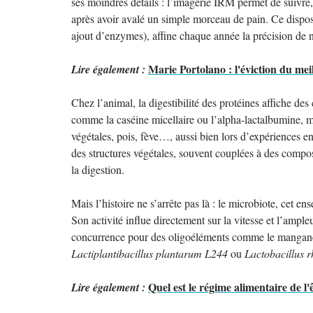
ses moindres détails : l’imagerie IRM permet de suivre, 
après avoir avalé un simple morceau de pain. Ce disposi
ajout d’enzymes), affine chaque année la précision de 
Marie Portolano : l'éviction du meill
Lire également :
Chez l’animal, la digestibilité des protéines affiche de
comme la caséine micellaire ou l’alpha-lactalbumine, m
végétales, pois, fève…, aussi bien lors d’expériences en
des structures végétales, souvent couplées à des composé
la digestion.
Mais l’histoire ne s’arrête pas là : le microbiote, cet en
Son activité influe directement sur la vitesse et l’ample
concurrence pour des oligoéléments comme le manganèse,
Lactiplantibacillus plantarum L244
ou
Lactobacillus
Quel est le régime alimentaire de l
Lire également :