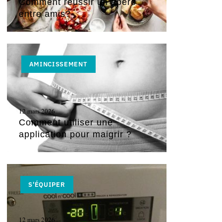
Comment réussir un apéro
entre amis?
AMINCISSEMENT
12 mars 2026
Comment utiliser une
application pour maigrir ?
S'ÉQUIPER
12 mars 2026