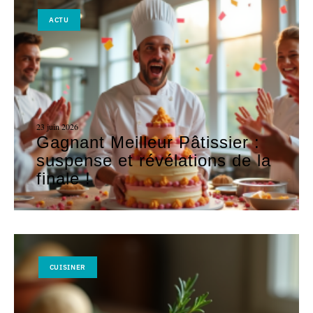
ACTU
23 juin 2026
Gagnant Meilleur Pâtissier :
suspense et révélations de la
finale !
CUISINER