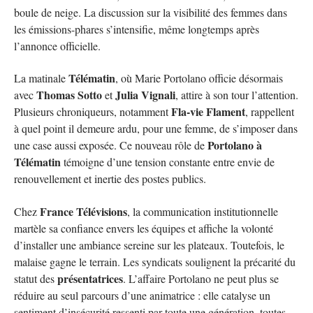
boule de neige. La discussion sur la visibilité des femmes dans
les émissions-phares s’intensifie, même longtemps après
l’annonce officielle.
Télématin
La matinale
, où Marie Portolano officie désormais
Thomas Sotto
Julia Vignali
avec
et
, attire à son tour l’attention.
Fla-vie Flament
Plusieurs chroniqueurs, notamment
, rappellent
à quel point il demeure ardu, pour une femme, de s’imposer dans
Portolano à
une case aussi exposée. Ce nouveau rôle de
Télématin
témoigne d’une tension constante entre envie de
renouvellement et inertie des postes publics.
France Télévisions
Chez
, la communication institutionnelle
martèle sa confiance envers les équipes et affiche la volonté
d’installer une ambiance sereine sur les plateaux. Toutefois, le
malaise gagne le terrain. Les syndicats soulignent la précarité du
présentatrices
statut des
. L’affaire Portolano ne peut plus se
réduire au seul parcours d’une animatrice : elle catalyse un
sentiment d’insécurité ressenti par toute une génération, toutes