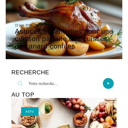
22 juin 2026
Astuces essentielles pour une
cuisson parfaite des cuisses
de canard confites
RECHERCHE
AU TOP
ACTU