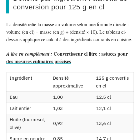
conversion pour 125 g en cl
La densité relie la masse au volume selon une formule directe :
volume (en cl) = masse (en g) ÷ (densité × 10). Le tableau ci-
dessous applique ce calcul à des ingrédients courants en cuisine.
Convertisseur cl litre : astuces pour
A lire en complément :
des mesures culinaires précises
Ingrédient
Densité
125 g convertis
approximative
en cl
Eau
1,00
12,5 cl
Lait entier
1,03
12,1 cl
Huile (tournesol,
0,92
13,6 cl
olive)
Sucre en poudre
0,85
14,7 cl